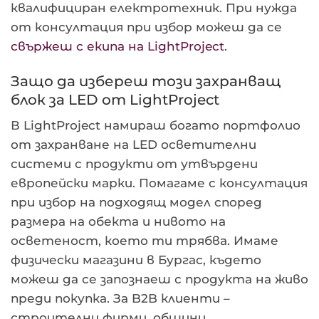
квалифициран електротехник. При нужда
от консултация при избор можеш да се
свържеш с екипа на LightProject
.
Защо да избереш този захранващ
блок за LED от LightProject
В LightProject намираш богато портфолио
от захранване на LED осветителни
системи с продукти от утвърдени
европейски марки. Помагаме с консултация
при избор на подходящ модел според
размера на обекта и нивото на
осветеност, което ти трябва. Имаме
физически магазини в Бургас, където
можеш да се запознаеш с продукта на живо
преди покупка. За B2B клиенти –
строителни фирми, общини,