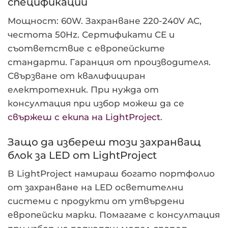
спецификации
Мощност: 60W. Захранване 220-240V AC,
честота 50Hz. Сертификати CE и
съответствие с европейските
стандарти. Гаранция от производителя.
Свързване от квалифициран
електротехник. При нужда от
консултация при избор можеш да се
свържеш с екипа на LightProject
.
Защо да избереш този захранващ
блок за LED от LightProject
В LightProject намираш богато портфолио
от захранване на LED осветителни
системи с продукти от утвърдени
европейски марки. Помагаме с консултация