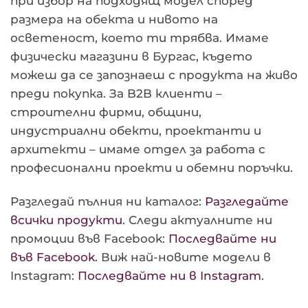
при избор на подходящ модел според
размера на обекта и нивото на
осветеност, което ти трябва. Имаме
физически магазини в Бургас, където
можеш да се запознаеш с продукта на живо
преди покупка. За B2B клиенти –
строителни фирми, общини,
индустриални обекти, проектанти и
архитекти – имаме отдел за работа с
професионални проекти и обемни поръчки.
Разгледай пълния ни каталог:
Разгледайте
всички продукти
. Следи актуалните ни
промоции във Facebook:
Последвайте ни
във Facebook
. Виж най-новите модели в
Instagram:
Последвайте ни в Instagram
.