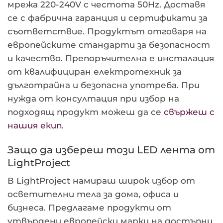
мрежа 220-240V с честота 50Hz. Доставя
се с фабрична гаранция и сертификати за
съответствие. Продуктът отговаря на
европейските стандарти за безопасност
и качество. Препоръчителна е инсталация
от квалифициран електротехник за
дълготрайна и безопасна употреба. При
нужда от консултация при избор на
подходящ продукт можеш да се
свържеш с
нашия екип
.
Защо да избереш този LED лента от
LightProject
В LightProject намираш широк избор от
осветителни тела за дома, офиса и
бизнеса. Предлагаме продукти от
утвърдени европейски марки на достъпни