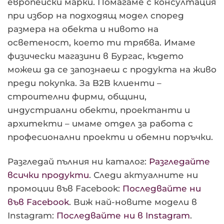
европейски марки. Помагаме с консултация
при избор на подходящ модел според
размера на обекта и нивото на
осветеност, което ти трябва. Имаме
физически магазини в Бургас, където
можеш да се запознаеш с продукта на живо
преди покупка. За B2B клиенти –
строителни фирми, общини,
индустриални обекти, проектанти и
архитекти – имаме отдел за работа с
професионални проекти и обемни поръчки.
Разгледай пълния ни каталог:
Разгледайте
всички продукти
. Следи актуалните ни
промоции във Facebook:
Последвайте ни
във Facebook
. Виж най-новите модели в
Instagram:
Последвайте ни в Instagram
.