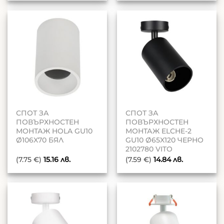
СПОТ ЗА
СПОТ ЗА
ПОВЪРХНОСТЕН
ПОВЪРХНОСТЕН
МОНТАЖ HOLA GU10
МОНТАЖ ELCHE-2
Ø106X70 БЯЛ
GU10 Ø65X120 ЧЕРНО
2102780 VITO
(7.75 €)
15.16
лв.
(7.59 €)
14.84
лв.