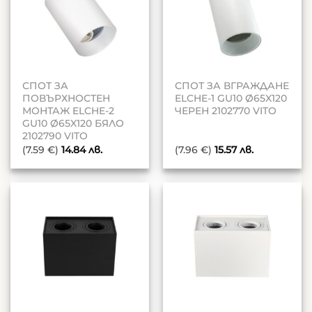
СПОТ ЗА
СПОТ ЗА ВГРАЖДАНЕ
ПОВЪРХНОСТЕН
ELCHE-1 GU10 Ø65X120
МОНТАЖ ELCHE-2
ЧЕРЕН 2102770 VITO
GU10 Ø65X120 БЯЛО
2102790 VITO
(7.59 €)
14.84
лв.
(7.96 €)
15.57
лв.