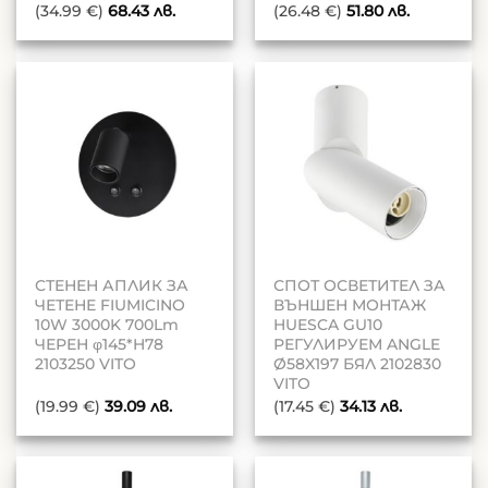
(34.99 €)
68.43
лв.
(26.48 €)
51.80
лв.
СТЕНЕН АПЛИК ЗА
СПОТ ОСВЕТИТЕЛ ЗА
ЧЕТЕНЕ FIUMICINO
ВЪНШЕН МОНТАЖ
10W 3000K 700Lm
HUESCA GU10
ЧЕРЕН φ145*H78
РЕГУЛИРУЕМ ANGLE
2103250 VITO
Ø58X197 БЯЛ 2102830
VITO
(19.99 €)
39.09
лв.
(17.45 €)
34.13
лв.