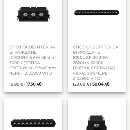
СПОТ ОСВЕТИТЕЛ ЗА
СПОТ ОСВЕТИТЕЛ ЗА
ВГРАЖДАНЕ
ВГРАЖДАНЕ
ICECUBE-6 6W 564Lm
ICECUBE-30 30W
3000K (ТОПЛА
2820Lm 3000K
СВЕТЛИНА) 97x45mm
(ТОПЛА СВЕТЛИНА)
ЧЕРЕН 2102950 VITO
415x45mm ЧЕРЕН
2102980 VITO
(8.85 €)
17.30
лв.
(29.68 €)
58.04
лв.