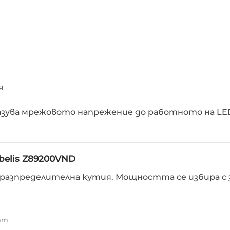
Я
разува мрежовото напрежение до работното на L
belis Z89200VND
и разпределителна кутия. Мощността се избира с 
ram