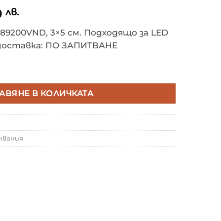
0
лв.
Z89200VND, 3×5 см. Подходящо за LED
 доставка: ПО ЗАПИТВАНЕ
Z89200VND | DRIVER 200W TRIAC/1-10 DIMMING , 230V I
АВЯНЕ В КОЛИЧКАТА
нвания