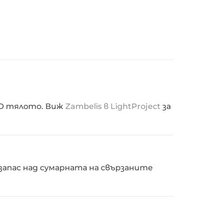
ED тялото. Виж
Zambelis в LightProject
за
запас над сумарната на свързаните