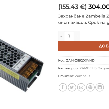
(155.43 €)
304.0
Захранване Zambelis 
инсталация. Срок на
количество за ZAMBELIS 
ДОБ
Код:
ZAM-Z89200VND
Категории:
ZAMBELIS
,
Захра
Етикет:
Zambelis