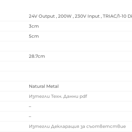
24V Output , 200W , 230V Input , TRIAC/1-10
3cm
5cm
28.7cm
Natural Metal
Изтегли Техн. Данни pdf
–
–
Изтегли Декларация за съответствие