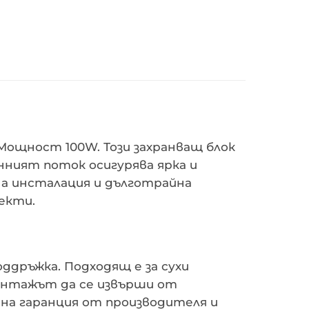
Мощност 100W. Този захранващ блок
нният поток осигурява ярка и
а инсталация и дълготрайна
оекти.
оддръжка. Подходящ е за сухи
монтажът да се извърши от
чна гаранция от производителя и