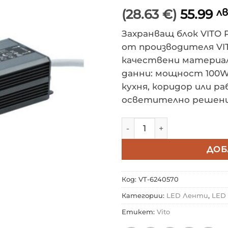
(28.63 €)
55.99
лв
Захранващ блок VITO
от производителя VI
качествени материали
данни: мощност 100W.
кухня, коридор или р
осветително решени
количество за ВЛАГОЗАЩ
ДОБ
Код:
VT-6240570
Категории:
LED Ленти
,
LED
Етикет:
Vito