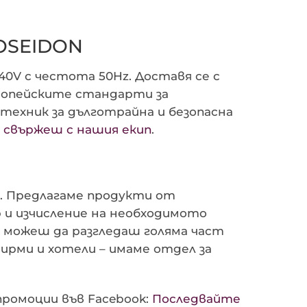
POSEIDON
0V с честота 50Hz. Доставя се с
ропейските стандарти за
техник за дълготрайна и безопасна
е
свържеш с нашия екип
.
а. Предлагаме продукти от
 и изчисление на необходимото
 можеш да разгледаш голяма част
ирми и хотели – имаме отдел за
промоции във Facebook:
Последвайте