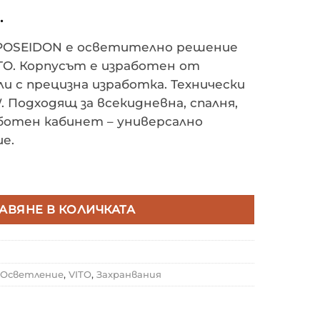
.
 POSEIDON е осветително решение
TO. Корпусът е изработен от
 с прецизна изработка. Технически
 Подходящ за всекидневна, спалня,
аботен кабинет – универсално
е.
ИТЕН LED ЗАХРАНВАНЕ POSEIDON 12VDC 8.5A 100W SLI
АВЯНЕ В КОЛИЧКАТА
 Осветление
,
VITO
,
Захранвания