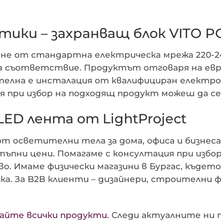
тики – захранващ блок VITO 
не от стандартна електрическа мрежа 220-24
за съответствие. Продуктът отговаря на ев
телна е инсталация от квалифициран електро
я при избор на подходящ продукт можеш да с
ED лента от LightProject
 от осветителни тела за дома, офиса и бизнес
ъпни цени. Помагаме с консултация при избор
. Имаме физически магазини в Бургас, където
а. За B2B клиенти – дизайнери, строителни ф
дайте всички продукти
. Следи актуалните ни 