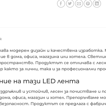
Я
ава модерен дизайн и качествена изработка. 
е в дома, офиса, магазина или хотела. Светли
пространство. Продуктът се отличава с лесн
р както за лични, така и за професионални пр
ие на тази LED лента
здръжлив и устойчив, лесен за почистване и п
ома, офиса, магазин и хотел. Препоръчваме 
безопасност. Продуктът се предлага с фабри