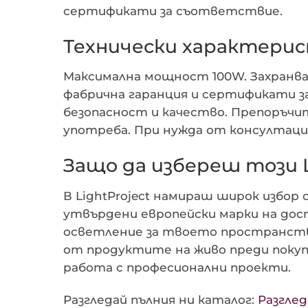
сертификати за съответствие.
Технически характерис
Максимална мощност 100W. Захранва
фабрична гаранция и сертификати 
безопасност и качество. Препоръчи
употреба. При нужда от консултаци
Защо да избереш този L
В LightProject намираш широк избор
утвърдени европейски марки на дост
осветление за твоето пространство
от продуктите на живо преди покупк
работа с професионални проекти.
Разгледай пълния ни каталог:
Разгле