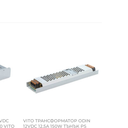
2VDC
VITO ТРАНСФОРМАТОР ODIN
0 VITO
12VDC 12.5A 150W ТЪНЪК PS