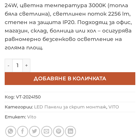
24W, цветна температура 3000K (топла
бяла светлина), светлинен поток 2256 lm,
степен на защита IP20. Подходящ за офис,
магазин, склад, болница или хол – осигурява
равномерно безсенково осветление на
голяма площ.
количество за LED КВАДРАТЕН ТЪНЪК ПАНЕЛ ЗА ВГ
ДОБАВЯНЕ В КОЛИЧКАТА
Код:
VT-2024150
Категории:
LED Панели за скрит монтаж
,
VITO
Етикет:
Vito