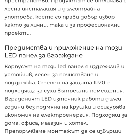
пространство. Продуктът се отличава с
лесна инсталация и дълготрайна
употреба, което го прави добър избор
както за лични, така и за професионални
проекти.
Предимства и приложение на този
LED панел за вграждане
Корпусът на този led панел е издръжлив и
устойчив, лесен за почистване и
поддръжка. Степен на защита IP20 е
подходяща за сухи вътрешни помещения.
Вграденият LED източник работи дълги
години без подмяна на крушки и осигурява
икономия на електроенергия. Подходящ за
дома, офиса, магазин и хотел.
Препоръчваме монтажът да се извърши