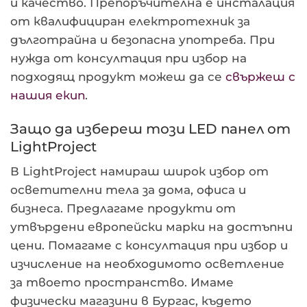
и качество. Препоръчителна е инсталация
от квалифициран електротехник за
дълготрайна и безопасна употреба. При
нужда от консултация при избор на
подходящ продукт можеш да се
свържеш с
нашия екип
.
Защо да избереш този LED панел от
LightProject
В LightProject намираш широк избор от
осветителни тела за дома, офиса и
бизнеса. Предлагаме продукти от
утвърдени европейски марки на достъпни
цени. Помагаме с консултация при избор и
изчисление на необходимото осветление
за твоето пространство. Имаме
физически магазини в Бургас, където