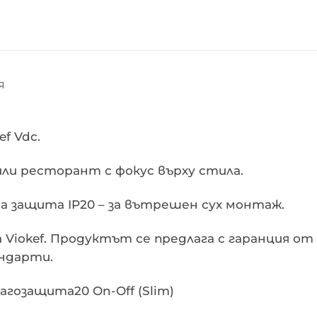
Я
f Vdc.
или ресторант с фокус върху стила.
 защита IP20 – за вътрешен сух монтаж.
на Viokef. Продуктът се предлага с гаранция 
ндарти.
агозащита20 On-Off (Slim)