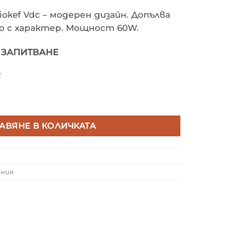
kef Vdc – модерен дизайн. Допълва
 с характер. Мощност 60W.
О ЗАПИТВАНЕ
F
8078 Захранване 24VDC 60W IP20 On-Off (Slim)
АВЯНЕ В КОЛИЧКАТА
ания