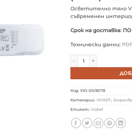
Осветително тяло Vio
съвременен интериор
Срок на доставка: П
Технически данни:
PD
количество за VIOKEF 00/
ДОБ
Код:
VIO-00/8078
Категории:
VIOKEF
,
Захранв
Етикет:
Viokef