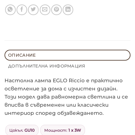
ОПИСАНИЕ
ДОПЪЛНИТЕЛНА ИНФОРМАЦИЯ
Настолна
Настолна лампа EGLO Riccio е практично
лампа
осветление за дома с изчистен дизайн.
Този модел дава равномерна светлина и се
EGLO
вписва в съвременен или класически
Riccio
интериор според обзавеждането.
Цокъл:
GU10
Мощност:
1 x 3W