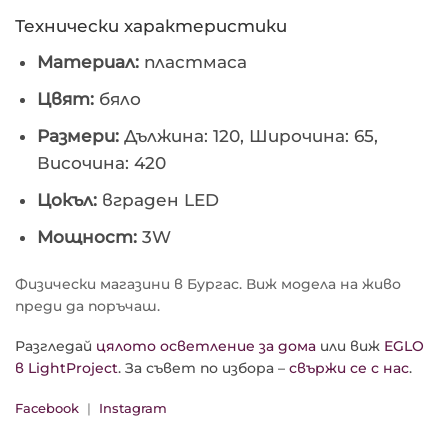
Технически характеристики
Материал:
пластмаса
Цвят:
бяло
Размери:
Дължина: 120, Широчина: 65,
Височина: 420
Цокъл:
вграден LED
Мощност:
3W
Физически магазини в Бургас. Виж модела на живо
преди да поръчаш.
Разгледай
цялото осветление за дома
или виж
EGLO
в LightProject
. За съвет по избора –
свържи се с нас
.
Facebook
|
Instagram