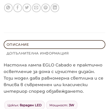
ОПИСАНИЕ
ДОПЪЛНИТЕЛНА ИНФОРМАЦИЯ
Настолна
Настолна лампа EGLO Cabado е практично
лампа
осветление за дома с изчистен дизайн.
Този модел дава равномерна светлина и се
EGLO
вписва в съвременен или класически
Cabado
интериор според обзавеждането.
Цокъл:
вграден LED
Мощност:
3W