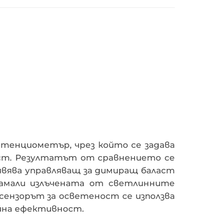
отенциометър, чрез който се задава
ост. Резултатът от сравнението се
 явява управляващ за димиращ баласт
намали излъчената от светлинните
сензорът за осветеност се използва
ийна ефективност.