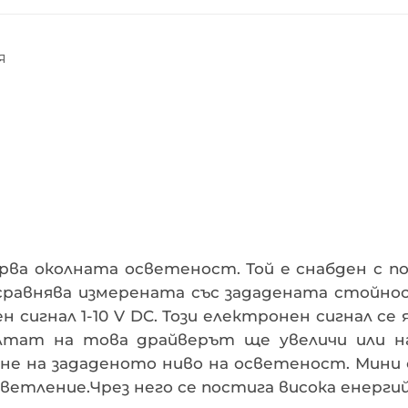
Я
ва околната осветеност. Той е снабден с п
сравнява измерената със зададената стойн
н сигнал 1-10 V DC. Този електронен сигнал се
ултат на това драйверът ще увеличи или 
не на зададеното ниво на осветеност. Мини 
светление.Чрез него се постига висока енерг