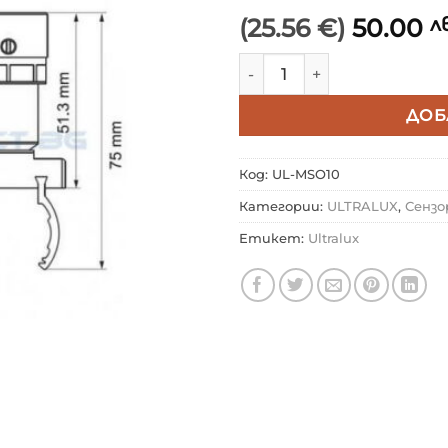
(25.56 €)
50.00
лв
количество за ULTRALUX
ДОБ
Код:
UL-MSO10
Категории:
ULTRALUX
,
Сензо
Етикет:
Ultralux