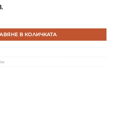
.
 ДИМИРАЩ МИНИ СЕНЗОР ЗА ОСВЕТЕНОСТ 1-10V DC, 5
АВЯНЕ В КОЛИЧКАТА
ри