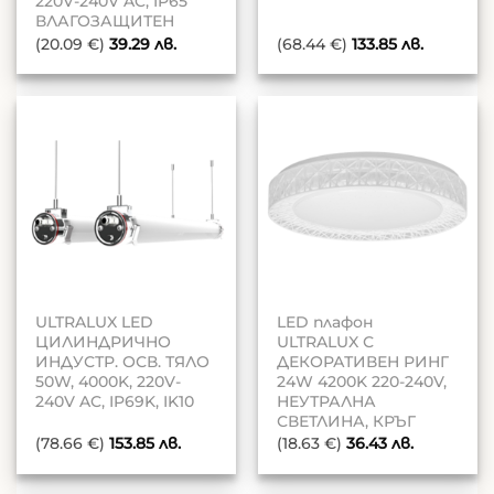
220V-240V AC, IP65
ВЛАГОЗАЩИТЕН
(20.09 €)
39.29
лв.
(68.44 €)
133.85
лв.
ULTRALUX LED
LED плафон
ЦИЛИНДРИЧНО
ULTRALUX С
ИНДУСТР. ОСВ. ТЯЛО
ДЕКОРАТИВЕН РИНГ
50W, 4000K, 220V-
24W 4200K 220-240V,
240V AC, IP69K, IK10
НЕУТРАЛНА
СВЕТЛИНА, КРЪГ
(78.66 €)
153.85
лв.
(18.63 €)
36.43
лв.