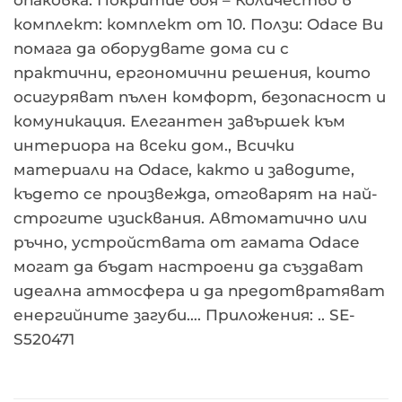
комплект: комплект от 10. Ползи: Odace Ви
помага да оборудвате дома си с
практични, ергономични решения, които
осигуряват пълен комфорт, безопасност и
комуникация. Елегантен завършек към
интериора на всеки дом., Всички
материали на Odace, както и заводите,
където се произвежда, отговарят на най-
строгите изисквания. Автоматично или
ръчно, устройствата от гамата Odace
могат да бъдат настроени да създават
идеална атмосфера и да предотвратяват
енергийните загуби…. Приложения: .. SE-
S520471