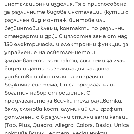
инсталационни изделия. Тя е приспособена
за различните видове инсталации (кутии с
различен вид монтаж, винтове или
безвинтови клеми, контакти по различни
стандарти и др.).. С цялостна гама от над
150 електрически и електронни функции за
управление на осветлението и
захранването, контакти, системи за глас,
видео и данни, сигнализация, защита,
удобство и икономия на енергия и
безжична система, Unica предлага най-
богатия набор от решения. С
предлаганите за всички тела разцветки,
бяло, слонова кост, алуминий или графит,
допълнени с 6 различни стилни гами капаци
(Top, Plus, Quadro, Allegro, Colors, Basic), Unica
покрива всички естетически нужди….