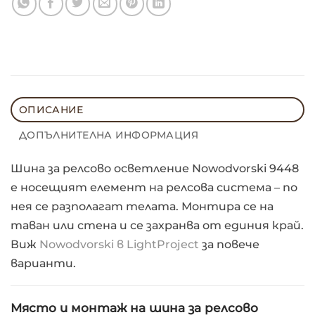
ОПИСАНИЕ
ДОПЪЛНИТЕЛНА ИНФОРМАЦИЯ
Шина за релсово осветление Nowodvorski 9448
е носещият елемент на релсова система – по
нея се разполагат телата. Монтира се на
таван или стена и се захранва от единия край.
Виж
Nowodvorski в LightProject
за повече
варианти.
Място и монтаж на шина за релсово