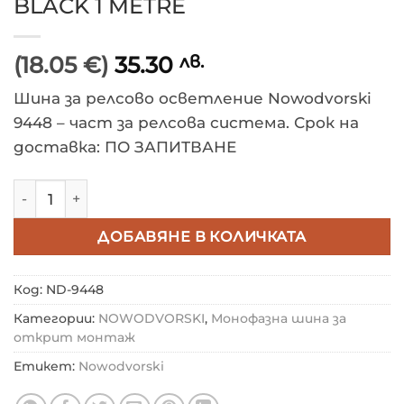
BLACK 1 METRE
(18.05 €)
35.30
лв.
Шина за релсово осветление Nowodvorski
9448 – част за релсова система. Срок на
доставка: ПО ЗАПИТВАНЕ
количество за Монофазна шина за открит монта
ДОБАВЯНЕ В КОЛИЧКАТА
Код:
ND-9448
Категории:
NOWODVORSKI
,
Монофазна шина за
открит монтаж
Етикет:
Nowodvorski