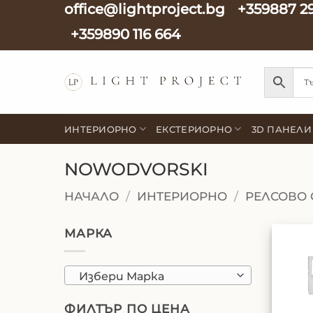
office@lightproject.bg
+359887 2
Skip
to
+359890 116 664
content
ИНТЕРИОРНО
ЕКСТЕРИОРНО
3D ПАНЕЛИ
NOWODVORSKI
НАЧАЛО
/
ИНТЕРИОРНО
/
РЕЛСОВО 
МАРКА
Избери Марка
ФИЛТЪР ПО ЦЕНА