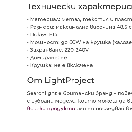
Технически характери
• Материал: метал, текстил и плас
• Размери: максимална височина 48,5 с
• Цокъл: E14
• Мощност: до 60W на крушка (халоге
• Захранване: 220-240V
• Димиране: не
• Крушка: не е включена
От LightProject
Searchlight е британски бранд – пов
с избрани модели, които можеш да в
всички продукти
или ни последвай в