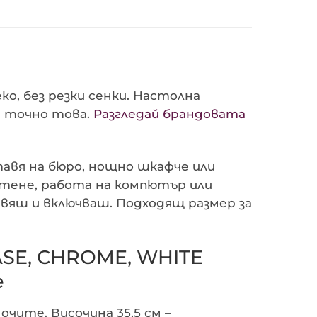
, без резки сенки. Настолна
а точно това.
Разгледай брандовата
оставя на бюро, нощно шкафче или
етене, работа на компютър или
авяш и включваш. Подходящ размер за
ASE, CHROME, WHITE
е
чите. Височина 35,5 см –