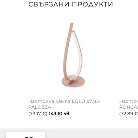
СВЪРЗАНИ ПРОДУКТИ
6816
Настолна лампа EGLO 97364
Настол
PALOZZA
RONCA
(73.17 €)
143.10
лв.
(72.89 €