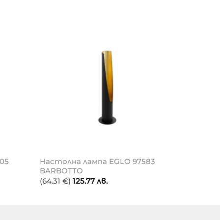
05
Настолна лампа EGLO 97583
BARBOTTO
(64.31 €)
125.77
лв.