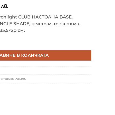
0
лв.
chlight CLUB НАСТОЛНА BASE,
NGLE SHADE, с метал, текстил и
35,5×20 см.
IGHT CLUB НАСТОЛНА ЛАМПА X BASE, CHROME, WHITE 
АВЯНЕ В КОЛИЧКАТА
астолни лампи