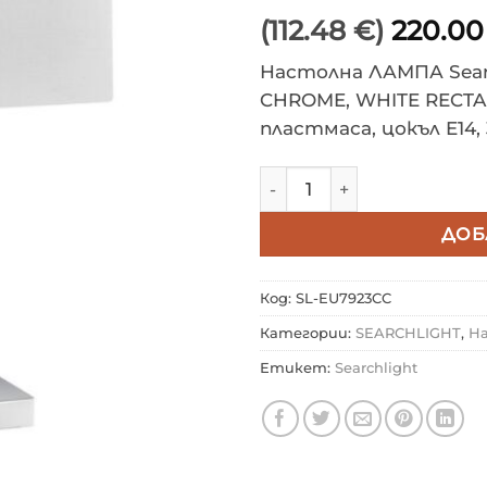
(112.48 €)
220.0
Настолна ЛАМПА Sear
CHROME, WHITE RECTA
пластмаса, цокъл E14, 
количество за SEARCHL
ДОБ
Код:
SL-EU7923CC
Категории:
SEARCHLIGHT
,
Н
Етикет:
Searchlight