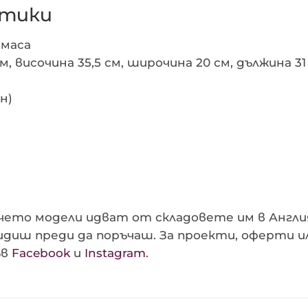
стики
тмаса
м, височина 35,5 см, широчина 20 см, дължина 31
н)
ечето модели идват от складовете им в Англия
идиш преди да поръчаш. За проекти, оферти и
ъв
Facebook
и
Instagram
.