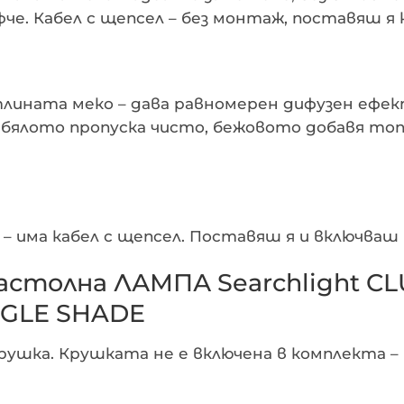
е. Кабел с щепсел – без монтаж, поставяш я
ината меко – дава равномерен дифузен ефект
 бялото пропуска чисто, бежовото добавя топ
 – има кабел с щепсел. Поставяш я и включваш
настолна ЛАМПА Searchlight C
NGLE SHADE
крушка. Крушката не е включена в комплекта 