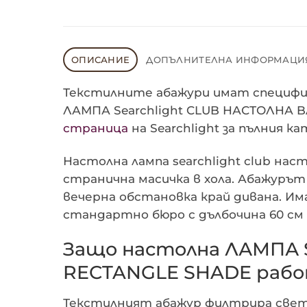
ОПИСАНИЕ
ДОПЪЛНИТЕЛНА ИНФОРМАЦИ
Текстилните абажури имат специфич
ЛАМПА Searchlight CLUB НАСТОЛНА B
страница
на Searchlight за пълния ка
Настолна лампа searchlight club наст
странична масичка в хола. Абажурът
вечерна обстановка край дивана. Им
стандартно бюро с дълбочина 60 см 
Защо настолна ЛАМПА S
RECTANGLE SHADE рабо
Текстилният абажур филтрира светлин