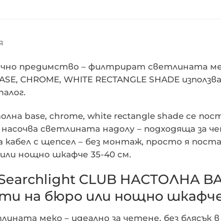
Я
но предимство – филтрират светлината меко
ASE, CHROME, WHITE RECTANGLE SHADE използв
талог.
олна base, chrome, white rectangle shade се п
 насочва светлината надолу – подходяща за ч
а кабел с щепсел – без монтаж, просто я пост
или нощно шкафче 35-40 см.
earchlight CLUB НАСТОЛНА B
ти на бюро или нощно шкафч
ата меко – идеално за четене, без блясък в о