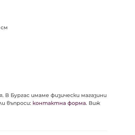
 см
. В Бургас имаме физически магазини
ли въпроси:
контактна форма
. Виж