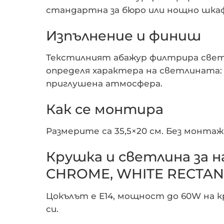
стандартна за бюро или нощно шкафч
Изпълнение и финиш
Текстилният абажур филтрира светл
определя характера на светлината:
приглушена атмосфера.
Как се монтира
Размерите са 35,5×20 см. Без монтаж
Крушка и светлина за 
CHROME, WHITE RECTA
Цокълът е E14, мощност до 60W на 
си.