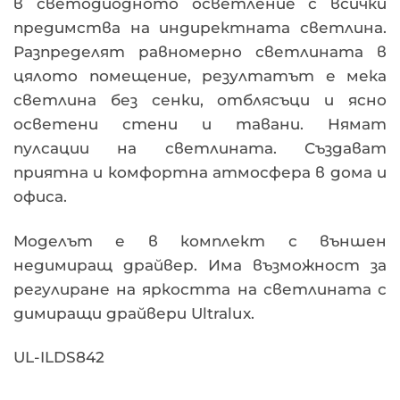
в светодиодното осветление с всички
предимства на индиректната светлина.
Разпределят равномерно светлината в
цялото помещение, резултатът е мека
светлина без сенки, отблясъци и ясно
осветени стени и тавани. Нямат
пулсации на светлината. Създават
приятна и комфортна атмосфера в дома и
офиса.
Моделът е в комплект с външен
недимиращ драйвер. Има възможност за
регулиране на яркостта на светлината с
димиращи драйвери Ultralux.
UL-ILDS842