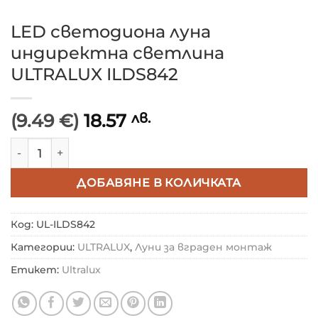
LED светодиона луна
индиректна светлина
ULTRALUX ILDS842
(9.49 €)
18.57
лв.
количество за LED светодиона луна индиректна с
ДОБАВЯНЕ В КОЛИЧКАТА
Код:
UL-ILDS842
Категории:
ULTRALUX
,
Луни за вграден монтаж
Етикет:
Ultralux