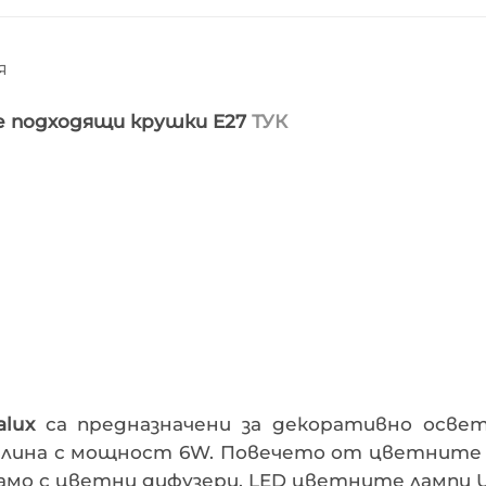
Я
е подходящи крушки E27
ТУК
lux
са предназначени за декоративно осве
етлина с мощност 6W. Повечето от цветните 
амо с цветни дифузери. LED цветните лампи U