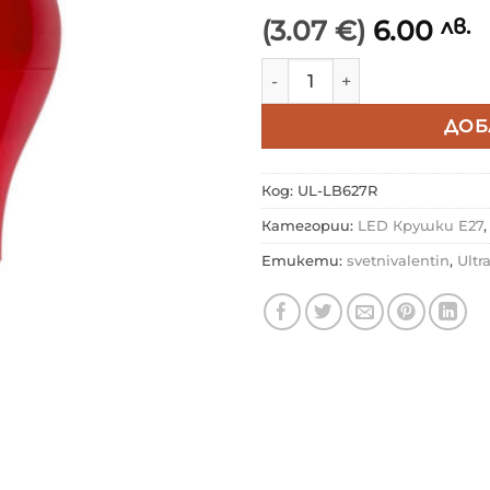
(3.07 €)
6.00
лв.
количество за ULTRALUX
ДОБ
Код:
UL-LB627R
Категории:
LED Крушки E27
Етикети:
svetnivalentin
,
Ultr