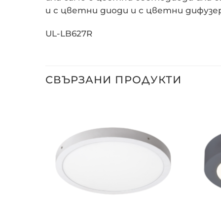
и с цветни диоди и с цветни дифузе
UL-LB627R
СВЪРЗАНИ ПРОДУКТИ