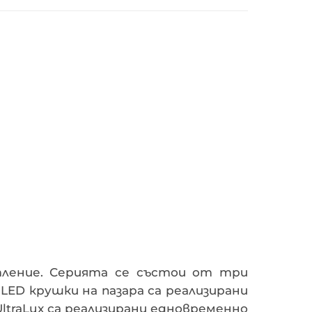
тление. Серията се състои от три
LED крушки на пазара са реализирани
ltraLux са реализирани едновременно