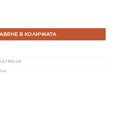
 LED ЛАМПА КРУШКА 6W, E27, 220-240V AC, ЧЕРВЕНА С
АВЯНЕ В КОЛИЧКАТА
,
ULTRALUX
alux