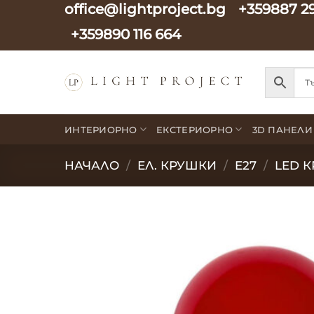
office@lightproject.bg
+359887 2
Skip
to
+359890 116 664
content
ИНТЕРИОРНО
ЕКСТЕРИОРНО
3D ПАНЕЛИ
НАЧАЛО
/
ЕЛ. КРУШКИ
/
E27
/
LED К