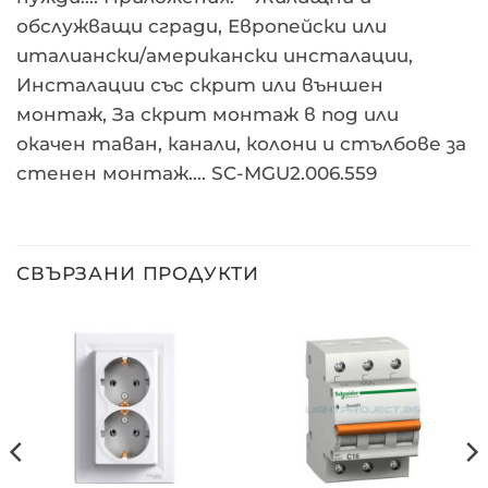
обслужващи сгради, Европейски или
италиански/американски инсталации,
Инсталации със скрит или външен
монтаж, За скрит монтаж в под или
окачен таван, канали, колони и стълбове за
стенен монтаж…. SC-MGU2.006.559
СВЪРЗАНИ ПРОДУКТИ