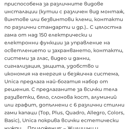
приспособена за различните видове
инсталации (кутии с различен вид монтаж,
винтове или безвинтови клеми, контакти
по различни стандарти и др.).. С цялостна
гама от над 150 електрически и
електронни функции за управление на
осветлението и захранването, контакти,
системи за глас, видео и данни,
сигнализация, защита, удобство и
икономия на енергия и безжична система,
Unica предлага най-богатия набор от
решения. С предлаганите за всички тела
разцветки, бяло, слонова кост, алуминий
или графит, допълнени с 6 различни стилни
гами капаци (Top, Plus, Quadro, Allegro, Colors,
Basic), Unica покрива всички естетически
нужди…. Приложения: – Жилищни и