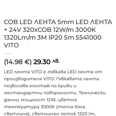
COB LED ЛЕНТА 5mm LED ЛЕНТА
+ 24V 320xCOB 12W/m 3000K
1320Lm/m 3M IP20 5m 5541000
VITO
(14.98 €)
29.30
лв.
LED лента VITO е гъвкава LED лента от
производителя VITO. Гъвкавата лента
позволява монтаж по криви и
нестандартни повърхности. Технически
данни: мощност 12W, цветна
температура 3000K (топла бяла
светлина), светлинен поток 1320 lm,