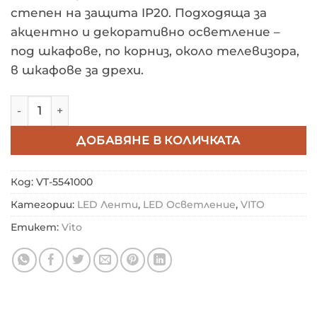
степен на защита IP20. Подходяща за
акцентно и декоративно осветление –
под шкафове, по корниз, около телевизора,
в шкафове за дрехи.
количество за COB LED ЛЕНТА 5mm LED ЛЕНТА + 24V 
ДОБАВЯНЕ В КОЛИЧКАТА
Код:
VT-5541000
Категории:
LED Ленти
,
LED Осветление
,
VITO
Етикет:
Vito