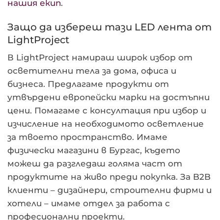
нашия екип
.
Защо да избереш тази LED лента от
LightProject
В LightProject намираш широк избор от
осветителни тела за дома, офиса и
бизнеса. Предлагаме продукти от
утвърдени европейски марки на достъпни
цени. Помагаме с консултация при избор и
изчисление на необходимото осветление
за твоето пространство. Имаме
физически магазини в Бургас, където
можеш да разгледаш голяма част от
продуктите на живо преди покупка. За B2B
клиенти – дизайнери, строителни фирми и
хотели – имаме отдел за работа с
професионални проекти.