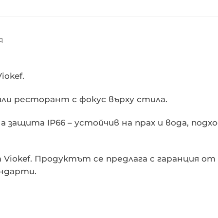
Я
okef.
или ресторант с фокус върху стила.
защита IP66 – устойчив на прах и вода, подх
на Viokef. Продуктът се предлага с гаранция 
ндарти.