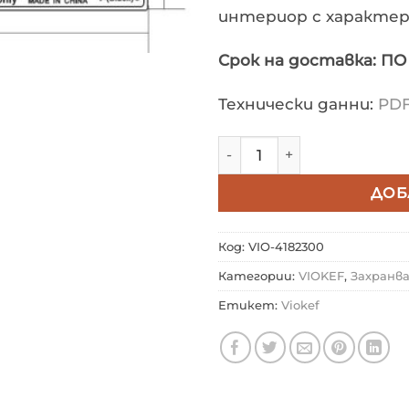
интериор с характе
Срок на доставка: П
Технически данни:
PD
количество за VIOKEF 4
ДОБ
Код:
VIO-4182300
Категории:
VIOKEF
,
Захранв
Етикет:
Viokef