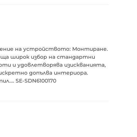
ложение на устройството: Монтиране.
гаща широк избор на стандартни
арти и удовлетворява изискванията,
дискретно допълва интериора.
ил…. SE-SDN6100170