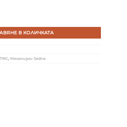
R ELECTRIC SDN6100170 КУТИЯ ЗА ОТКРИТ МОНТАЖ ЕД
АВЯНЕ В КОЛИЧКАТА
TRIC
,
Механизми Sedna