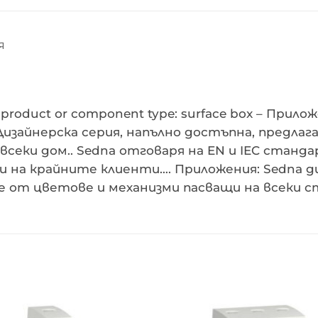
Я
product or component type: surface box – При
Дизайнерска серия, напълно достъпна, предла
всеки дом.. Sedna отговаря на EN и IEC станд
и на крайните клиенти…. Приложения: Sedna 
е от цветове и механизми пасващи на всеки ст