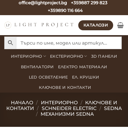
office@lightproject.bg
+359887 299 823
Skip
+359890 116 664
to
content
КАТАЛОЗИ
ИНТЕРИОРНО
ЕКСТЕРИОРНО
3D ПАНЕЛИ
ВЕНТИЛАТОРИ
ЕЛЕКТРО МАТЕРИАЛИ
LED ОСВЕТЛЕНИЕ
ЕЛ. КРУШКИ
КЛЮЧОВЕ И КОНТАКТИ
НАЧАЛО
/
ИНТЕРИОРНО
/
КЛЮЧОВЕ И
КОНТАКТИ
/
SCHNEIDER ELECTRIC
/
SEDNA
/
МЕХАНИЗМИ SEDNA