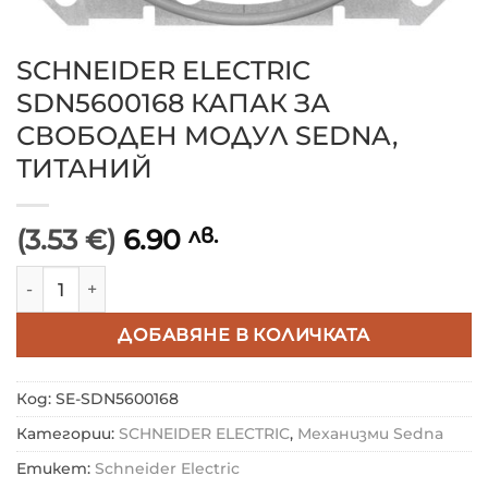
SCHNEIDER ELECTRIC
SDN5600168 КАПАК ЗА
СВОБОДЕН МОДУЛ SEDNA,
ТИТАНИЙ
(3.53 €)
6.90
лв.
количество за SCHNEIDER ELECTRIC SDN5600168 К
ДОБАВЯНЕ В КОЛИЧКАТА
Код:
SE-SDN5600168
Категории:
SCHNEIDER ELECTRIC
,
Механизми Sedna
Етикет:
Schneider Electric