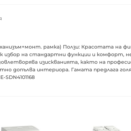
Я
ханизъм+монт. рамка) Ползи: Красотата на фин
 избор на стандартни функции и комфорт, нео
удовлетворява изискванията, както на профес
етно допълва интериора. Гамата предлага гол
E-SDN4101168