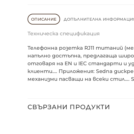
ОПИСАНИЕ
ДОПЪЛНИТЕЛНА ИНФОРМАЦИ
Техническа спецификация
Телефонна розетка RJ11 титаний (ме
напълно достъпна, предлагаща широк
отговаря на EN и IEC стандарти и 
клиенти…. Приложения: Sedna дискр
механизми пасващи на всеки стил…. S
СВЪРЗАНИ ПРОДУКТИ