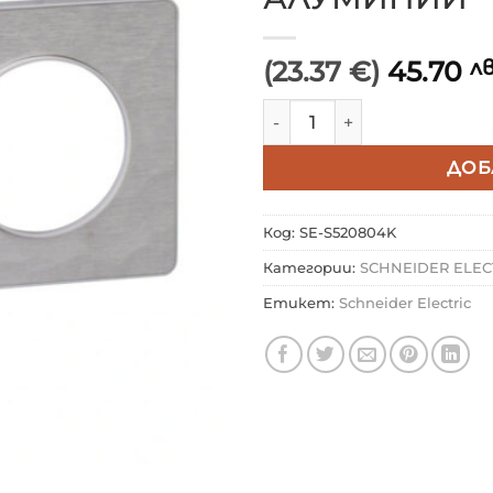
(23.37 €)
45.70
лв
количество за SCHNEID
ДОБ
Код:
SE-S520804K
Категории:
SCHNEIDER ELEC
Етикет:
Schneider Electric