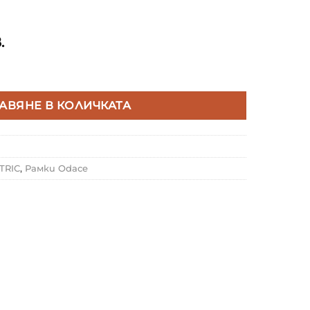
.
ER ELECTRIC S520804K ODACE TOUCH ДЕКОРАТИВНА 
АВЯНЕ В КОЛИЧКАТА
TRIC
,
Рамки Odace