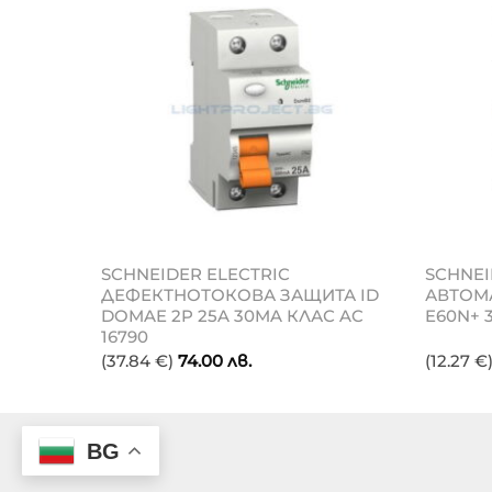
SCHNEIDER ELECTRIC
SCHNEI
NICA
ДЕФЕКТНОТОКОВА ЗАЩИТА ID
АВТОМ
ОВА
DOMAE 2P 25A 30MA КЛАС AC
E60N+ 
16790
(37.84 €)
74.00
лв.
(12.27 €
BG