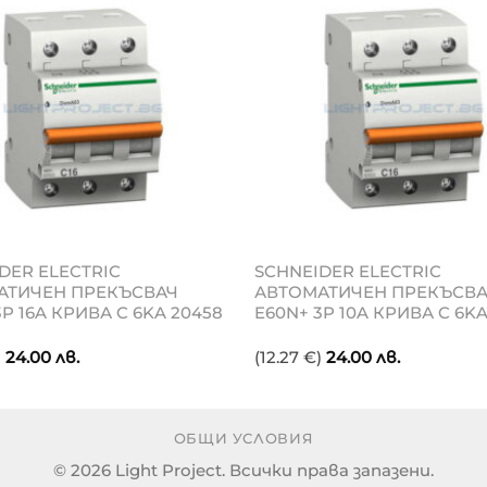
DER ELECTRIC
SCHNEIDER ELECTRIC
АТИЧЕН ПРЕКЪСВАЧ
АВТОМАТИЧЕН ПРЕКЪСВ
3P 16A КРИВА C 6KA 20458
E60N+ 3P 10A КРИВА C 6KA
)
24.00
лв.
(12.27 €)
24.00
лв.
ОБЩИ УСЛОВИЯ
© 2026 Light Project. Всички права запазени.