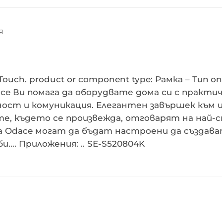
Я
ouch. product or component type: Рамка – Тип 
ace Ви помага да оборудвате дома си с практи
ост и комуникация. Елегантен завършек към и
ите, където се произвежда, отговарят на най
 Odace могат да бъдат настроени да създава
. Приложения: .. SE-S520804K