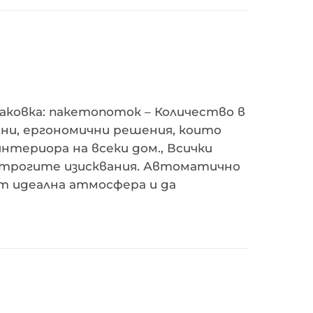
опаковка: пакетопоток – Количество в
чни, ергономични решения, които
нтериора на всеки дом., Всички
-строгите изисквания. Автоматично
т идеална атмосфера и да