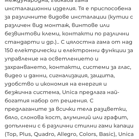
инсталационни изделия. Тя е приспособена
за различните видове инсталации (кутии с
различен вид монтаж, винтове или
безвинтови клеми, контакти по различни
стандарти и др.).. С цялостна гама от над
150 електрически и електронни функции за
управление на осветлението и
захранването, контакти, системи за глас,
видео и данни, сигнализация, защита,
удобство и икономия на енергия и
безжична система, Unica предлага най-
богатия набор от решения. С
предлаганите за всички тела разцветки,
бяло, слонова кост, алуминий или графит,
допълнени с 6 различни стилни гами капаци
(Top, Plus, Quadro, Allegro, Colors, Basic), Unica