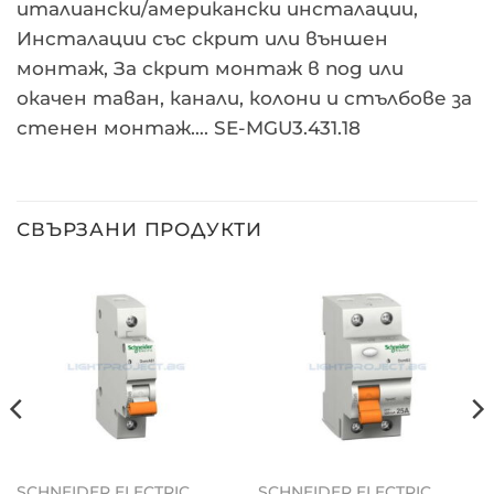
италиански/американски инсталации,
Инсталации със скрит или външен
монтаж, За скрит монтаж в под или
окачен таван, канали, колони и стълбове за
стенен монтаж…. SE-MGU3.431.18
СВЪРЗАНИ ПРОДУКТИ
SCHNEIDER ELECTRIC
SCHNEIDER ELECTRIC