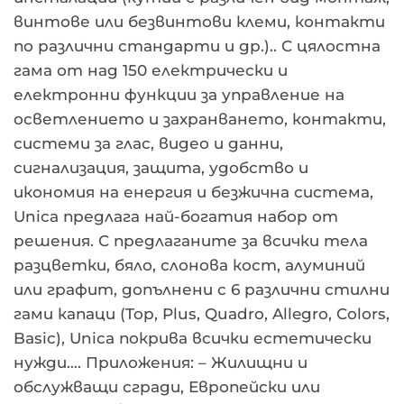
винтове или безвинтови клеми, контакти
по различни стандарти и др.).. С цялостна
гама от над 150 електрически и
електронни функции за управление на
осветлението и захранването, контакти,
системи за глас, видео и данни,
сигнализация, защита, удобство и
икономия на енергия и безжична система,
Unica предлага най-богатия набор от
решения. С предлаганите за всички тела
разцветки, бяло, слонова кост, алуминий
или графит, допълнени с 6 различни стилни
гами капаци (Top, Plus, Quadro, Allegro, Colors,
Basic), Unica покрива всички естетически
нужди…. Приложения: – Жилищни и
обслужващи сгради, Европейски или