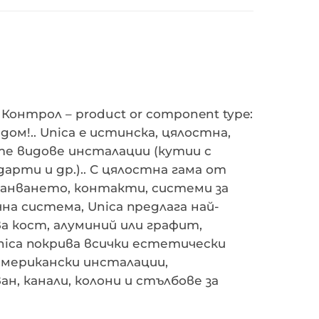
онтрол – product or component type:
ом!.. Unica e истинска, цялостна,
ите видове инсталации (кутии с
рти и др.).. С цялостна гама от
ранването, контакти, системи за
чна система, Unica предлага най-
а кост, алуминий или графит,
, Unica покрива всички естетически
американски инсталации,
, канали, колони и стълбове за