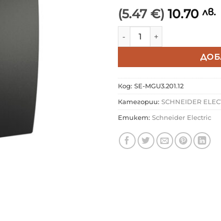
(5.47 €)
10.70
лв.
количество за SCHNEID
ДОБ
Код:
SE-MGU3.201.12
Категории:
SCHNEIDER ELEC
Етикет:
Schneider Electric