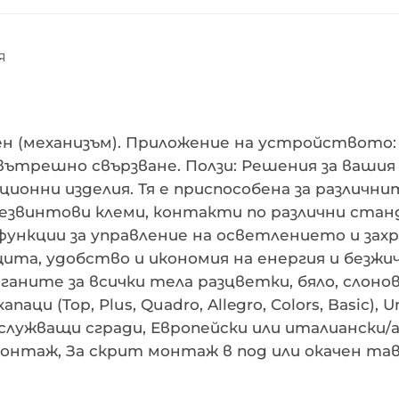
Я
 (механизъм). Приложение на устройството: К
ътрешно свързване. Ползи: Решения за вашия д
ционни изделия. Тя е приспособена за различн
езвинтови клеми, контакти по различни станда
функции за управление на осветлението и зах
ащита, удобство и икономия на енергия и безжи
аните за всички тела разцветки, бяло, слонов
паци (Top, Plus, Quadro, Allegro, Colors, Basic)
служващи сгради, Европейски или италиански/
нтаж, За скрит монтаж в под или окачен таван