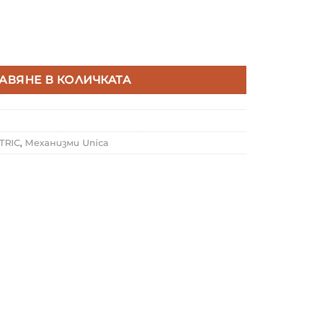
ER ELECTRIC MGU3.201.12 EДНОПОЛЮСЕН КЛЮЧ СХ.1 Д
АВЯНЕ В КОЛИЧКАТА
TRIC
,
Механизми Unica