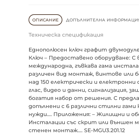
ОПИСАНИЕ
ДОПЪЛНИТЕЛНА ИНФОРМАЦИ
Техническа спецификация
Еднополюсен ключ графит двумодулен
Ключ – Предоставено оборудване: С в
международна, гъвкава гама инстала
различен вид монтаж, винтове или б
над 150 електрически и електронни 
глас, видео и данни, сигнализация, з
богатия набор от решения. С предлаг
допълнени с 6 различни стилни гами ка
нужди…. Приложения: – Жилищни и об
Инсталации със скрит или външен мо
стенен монтаж…. SE-MGU3.201.12