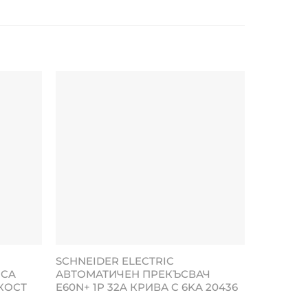
SCHNEIDER ELECTRIC
SCHNEID
ICA
АВТОМАТИЧЕН ПРЕКЪСВАЧ
АВТОМА
КОСТ
E60N+ 1P 32A КРИВА C 6KA 20436
E60N+ 1P