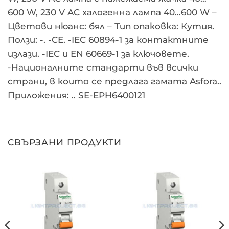
600 W, 230 V AC халогенна лампа 40…600 W –
Цветови нюанс: бял – Тип опаковка: Кутия.
Ползи: -. -CE. -IEC 60894-1 за контактните
излази. -IEC и EN 60669-1 за ключовете.
-Националните стандарти във всички
страни, в които се предлага гамата Asfora..
Приложения: .. SE-EPH6400121
СВЪРЗАНИ ПРОДУКТИ