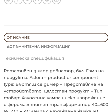
ОПИСАНИЕ
ДОПЪЛНИТЕЛНА ИНФОРМАЦИЯ
Техническа спецификация
Ротативен димер девиатор, бял. Гама на
продукта: Asfora – product or component
type: Въртящ се димер – Представяне на
устройството: цялостен продукт – Тип
товар: Халогенна лампа ниско напрежение
с феромагтнитен трансформатор 40…600
W, 230 V AC лампа с нажежаема жичка 40…