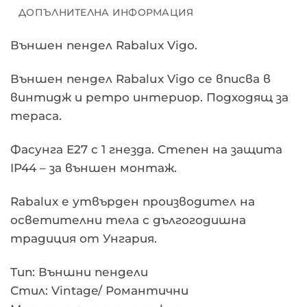
ДОПЪЛНИТЕЛНА ИНФОРМАЦИЯ
Външен пендел Rabalux Vigo.
Външен пендел Rabalux Vigo се вписва в
винтидж и ретро интериор. Подходящ за
тераса.
Фасунга E27 с 1 гнезда. Степен на защита
IP44 – за външен монтаж.
Rabalux е утвърден производител на
осветителни тела с дългогодишна
традиция от Унгария.
Тип: Външни пендели
Стил: Vintage/ Романтични