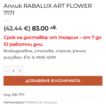
Аплик RABALUX ART FLOWER
7171
(42.44 €)
83.00
лв.
Срок на доставка: от Унгария – от 7 до
10 работни дни.
всекидневна, столова, спалня, ръчно
рисуван, E14 1x MAX 40W
количество за Аплик RABALUX ART FLOWER 7171
ДОБАВЯНЕ В КОЛИЧКАТА
Код:
RB-7171
Категории:
RABALUX
,
Аплици