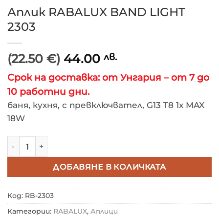
Аплик RABALUX BAND LIGHT
2303
(22.50 €)
44.00
лв.
Срок на доставка: от Унгария – от 7 до
10 работни дни.
баня, кухня, с превключвател, G13 T8 1x MAX
18W
количество за Аплик RABALUX BAND LIGHT 2303
ДОБАВЯНЕ В КОЛИЧКАТА
Код:
RB-2303
Категории:
RABALUX
,
Аплици