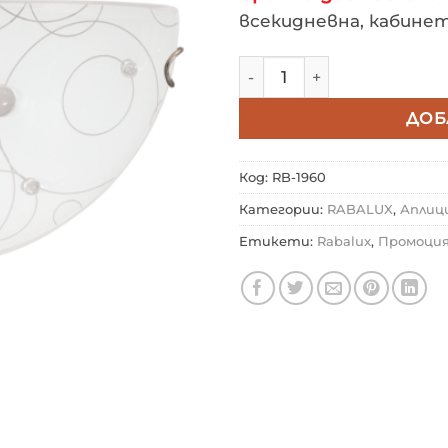
всекидневна, кабинет,
количество за Аплик RAB
ДОБ
Код:
RB-1960
Категории:
RABALUX
,
Аплиц
Етикети:
Rabalux
,
Промоци