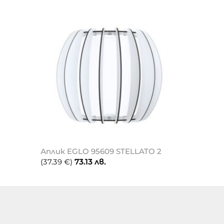
I
Аплик EGLO 95609 STELLATO 2
(37.39 €)
73.13
лв.