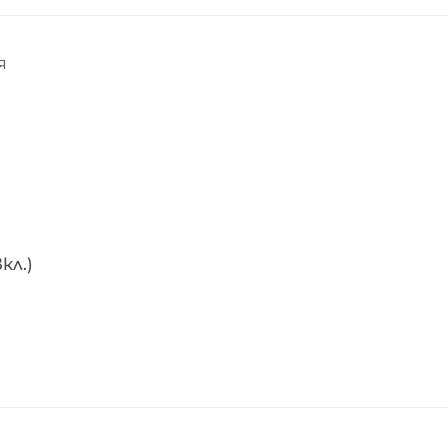
Я
кл.)