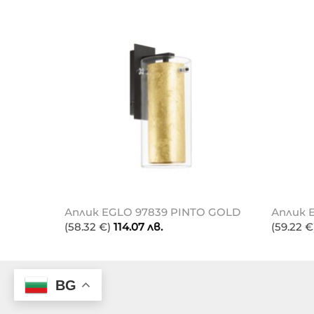
ELLA
Аплик EGLO 97839 PINTO GOLD
Аплик 
(58.32 €)
114.07
лв.
(59.22 €
BG