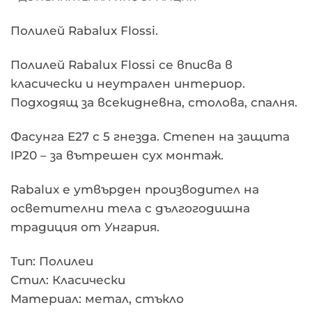
Полилей Rabalux Flossi.
Полилей Rabalux Flossi се вписва в
класически и неутрален интериор.
Подходящ за всекидневна, столова, спалня.
Фасунга E27 с 5 гнезда. Степен на защита
IP20 – за вътрешен сух монтаж.
Rabalux е утвърден производител на
осветителни тела с дългогодишна
традиция от Унгария.
Тип: Полилеи
Стил: Класически
Материал: метал, стъкло