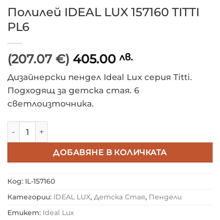
Полилей IDEAL LUX 157160 TITTI
PL6
(207.07 €)
405.00
лв.
Дизайнерски пендел Ideal Lux серия Titti.
Подходящ за детска стая. 6
светлоизточника.
количество за Полилей IDEAL LUX 157160 TITTI PL6
ДОБАВЯНЕ В КОЛИЧКАТА
Код:
IL-157160
Категории:
IDEAL LUX
,
Детска Стая
,
Пендели
Етикет:
Ideal Lux