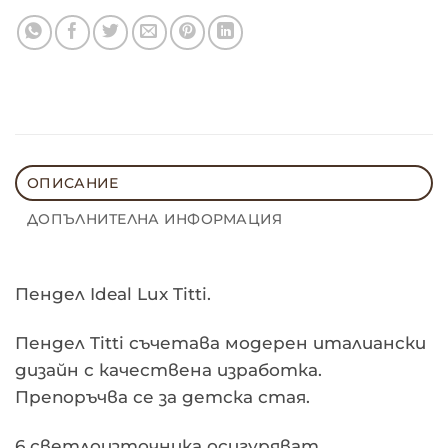
ОПИСАНИЕ
ДОПЪЛНИТЕЛНА ИНФОРМАЦИЯ
Пендел Ideal Lux Titti.
Пендел Titti съчетава модерен италиански
дизайн с качествена изработка.
Препоръчва се за детска стая.
6 светлоизточника осигуряват