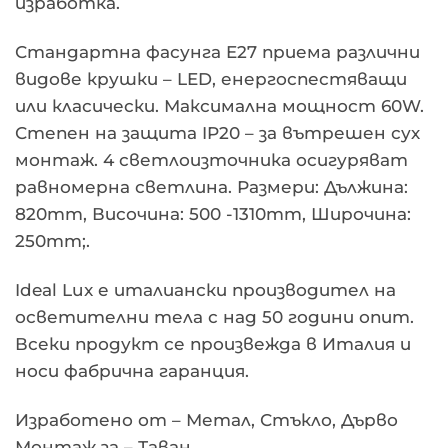
изработка.
Стандартна фасунга E27 приема различни
видове крушки – LED, енергоспестяващи
или класически. Максимална мощност 60W.
Степен на защита IP20 – за вътрешен сух
монтаж. 4 светлоизточника осигуряват
равномерна светлина. Размери: Дължина:
820mm, Височина: 500 -1310mm, Широчина:
250mm;.
Ideal Lux е италиански производител на
осветителни тела с над 50 години опит.
Всеки продукт се произвежда в Италия и
носи фабрична гаранция.
Изработено от – Метал, Стъкло, Дърво
Монтаж за – Таван