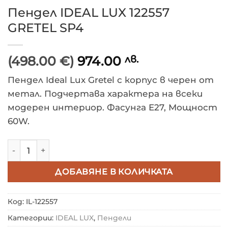
Пендел IDEAL LUX 122557
GRETEL SP4
(498.00 €)
974.00
лв.
Пендел Ideal Lux Gretel с корпус в черен от
метал. Подчертава характера на всеки
модерен интериор. Фасунга E27, Мощност
60W.
количество за Пендел IDEAL LUX 122557 GRETEL SP4
ДОБАВЯНЕ В КОЛИЧКАТА
Код:
IL-122557
Категории:
IDEAL LUX
,
Пендели