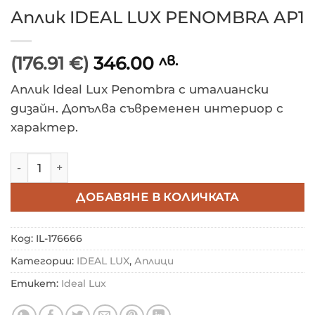
Аплик IDEAL LUX PENOMBRA AP1
(176.91 €)
346.00
лв.
Аплик Ideal Lux Penombra с италиански
дизайн. Допълва съвременен интериор с
характер.
количество за Аплик IDEAL LUX PENOMBRA AP1
ДОБАВЯНЕ В КОЛИЧКАТА
Код:
IL-176666
Категории:
IDEAL LUX
,
Аплици
Етикет:
Ideal Lux