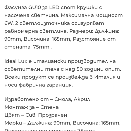
Фасунга GU10 за LED спот крушки с
насочена светлина. Максимална мощност
6W. 2 светлоизточника осигуряват
равномерна светлина. Размери: Дължина:
90mm, Височина: 165mm, Разстояние от
стената: 75mm;.
Ideal Lux е италиански производител на
осветителни тела с над 50 години опит.
Всеки продукт се произвежда в Италия и
носи фабрична гаранция.
Изработено от – Смола, Акрил
Монтаж за – Стена
Цвят – Сив, Прозрачен
Мерки – Дължина: 90mm, Височина: 165mm,
Разстояние от стената: 75mm;