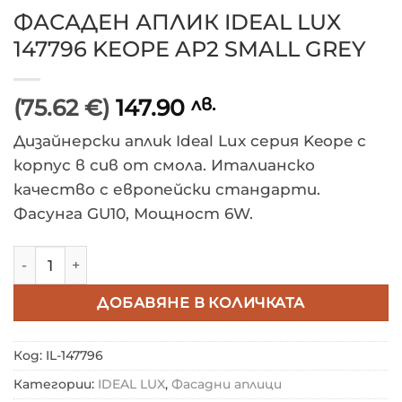
ФАСАДЕН АПЛИК IDEAL LUX
147796 KEOPE AP2 SMALL GREY
(75.62 €)
147.90
лв.
Дизайнерски аплик Ideal Lux серия Keope с
корпус в сив от смола. Италианско
качество с европейски стандарти.
Фасунга GU10, Мощност 6W.
количество за ФАСАДЕН АПЛИК IDEAL LUX 147796 K
ДОБАВЯНЕ В КОЛИЧКАТА
Код:
IL-147796
Категории:
IDEAL LUX
,
Фасадни аплици