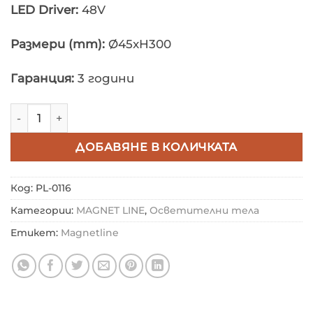
LED Driver:
48V
Размери (mm):
Ø45xH300
Гаранция:
3 години
количество за PIP MAGNET MB-PC003
ДОБАВЯНЕ В КОЛИЧКАТА
Код:
PL-0116
Категории:
MAGNET LINE
,
Осветителни тела
Етикет:
Magnetline