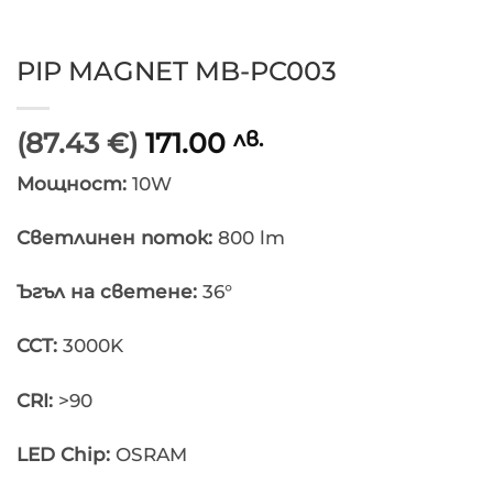
PIP MAGNET MB-PC003
(87.43 €)
171.00
лв.
Мощност:
10W
Светлинен поток:
800 lm
Ъгъл на светене:
36°
CCT:
3000K
CRI:
>90
LED Chip:
OSRAM