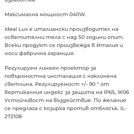
Максимална мощност 040W.
Ideal Lux е италиански производител на
осветителни тела с над 50 години опит.
Всеки продукт се произвежда в Италия и
носи фабрична гаранция.
Регулируем линеен проектор за
повърхностна инсталация с наклонена
светлина. Регулируемост +/- 90 ° от
вертикалния индекс за защита на IP65, IK06
Устойчивост на въздействие. По желание
се предлага с козирка против отблясък. IL-
272108