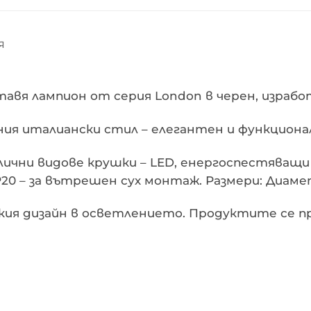
Я
тавя лампион от серия London в черен, израб
ния италиански стил – елегантен и функциона
ични видове крушки – LED, енергоспестяващи 
0 – за вътрешен сух монтаж. Размери: Диаме
нския дизайн в осветлението. Продуктите се 