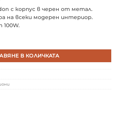
don с корпус в черен от метал.
а на всеки модерен интериор.
т 100W.
DEAL LUX 110240 LONDON PT1
АВЯНЕ В КОЛИЧКАТА
иони