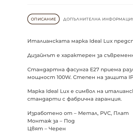
ОПИСАНИЕ
ДОПЪЛНИТЕЛНА ИНФОРМАЦИ
Италианската марка Ideal Lux предс
Дизайнът е характерен за съвремен
Стандартна фасунга E27 приема разл
мощност 100W. Степен на защита IP2
Марка Ideal Lux е символ на италиа
стандарти с фабрична гаранция.
Изработено от – Метал, PVC, Плат
Монтаж за – Под
Цвят – Черен