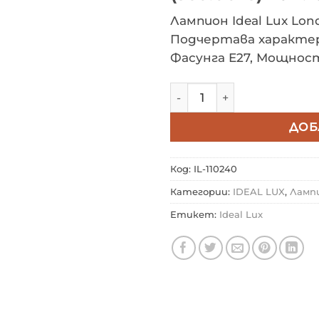
Лампион Ideal Lux Lon
Подчертава характер
Фасунга E27, Мощнос
количество за Лампион I
ДОБ
Код:
IL-110240
Категории:
IDEAL LUX
,
Ламп
Етикет:
Ideal Lux