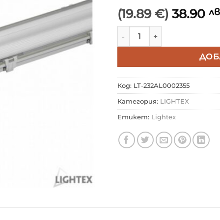
(19.89 €)
38.90
лв
количество за LIGHTEX 
ДОБ
Код:
LT-232AL0002355
Категория:
LIGHTEX
Етикет:
Lightex