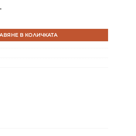
.
ЛОТ KARINA II ЗА 2XLED T8 1500ММ IP65 PC/PC ЕДНОС
АВЯНЕ В КОЛИЧКАТА