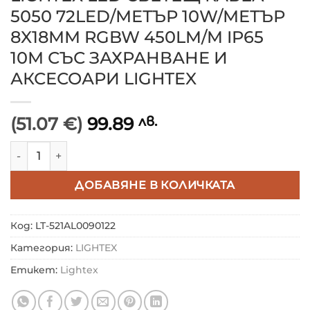
5050 72LED/МЕТЪР 10W/МЕТЪР
8X18ММ RGBW 450LM/M IP65
10М СЪС ЗАХРАНВАНЕ И
АКСЕСОАРИ LIGHTEX
(51.07 €)
99.89
лв.
количество за LIGHTEX LED СВЕТЕЩ КАБЕЛ 5050 7
ДОБАВЯНЕ В КОЛИЧКАТА
Код:
LT-521AL0090122
Категория:
LIGHTEX
Етикет:
Lightex