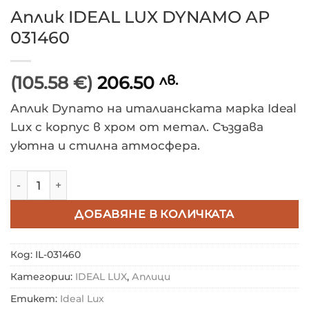
Аплик IDEAL LUX DYNAMO AP
031460
(105.58 €)
206.50
лв.
Аплик Dynamo на италианската марка Ideal
Lux с корпус в хром от метал. Създава
уютна и стилна атмосфера.
количество за Аплик IDEAL LUX DYNAMO AP 031460
ДОБАВЯНЕ В КОЛИЧКАТА
Код:
IL-031460
Категории:
IDEAL LUX
,
Аплици
Етикет:
Ideal Lux