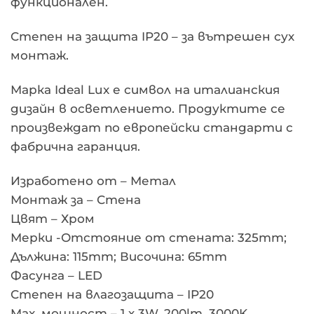
функционален.
Степен на защита IP20 – за вътрешен сух
монтаж.
Марка Ideal Lux е символ на италианския
дизайн в осветлението. Продуктите се
произвеждат по европейски стандарти с
фабрична гаранция.
Изработено от – Метал
Монтаж за – Стена
Цвят – Хром
Мерки -Отстояние от стената: 325mm;
Дължина: 115mm; Височина: 65mm
Фасунга – LED
Степен на влагозащита – IP20
Max. мощност – 1 х 3W, 200lm, 3000K