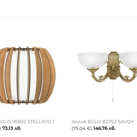
EGLO 95602 STELLATO 1
Аплик EGLO 82752 SAVOY
)
73.13
лв.
(75.04 €)
146.76
лв.