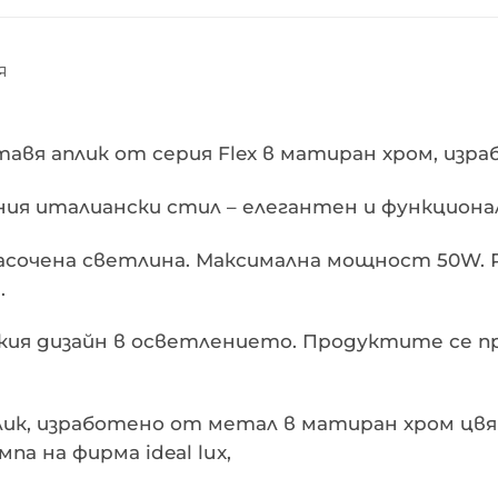
Я
тавя аплик от серия Flex в матиран хром, изр
ния италиански стил – елегантен и функциона
насочена светлина. Максимална мощност 50W. 
.
нския дизайн в осветлението. Продуктите се 
к, изработено от метал в матиран хром цвят
па на фирма ideal lux,