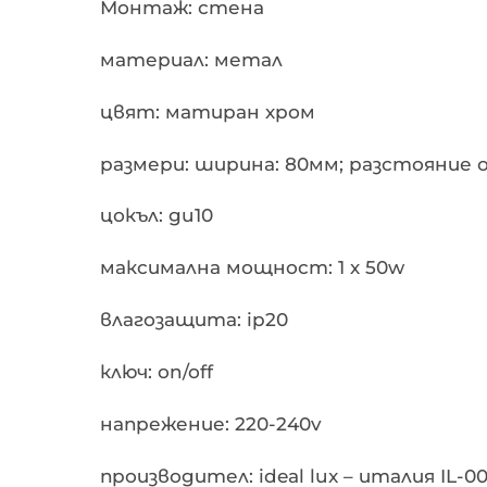
Монтаж: стена
материал: метал
цвят: матиран хром
размери: ширина: 80мм; разстояние 
цокъл: gu10
максимална мощност: 1 х 50w
влагозащита: ip20
ключ: on/off
напрежение: 220-240v
производител: ideal lux – италия IL-00