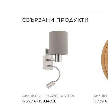
СВЪРЗАНИ ПРОДУКТИ
O GOLD
Аплик EGLO 96478 PASTERI
Аплик 
(76.77 €)
150.14
лв.
(37.39 €