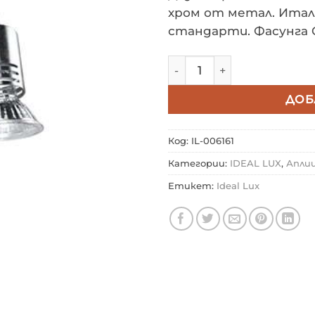
хром от метал. Итал
стандарти. Фасунга 
количество за Аплик IDEA
ДОБ
Код:
IL-006161
Категории:
IDEAL LUX
,
Апли
Етикет:
Ideal Lux