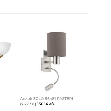
Аплик EGLO 96481 PASTERI
(76.77 €)
150.14
лв.