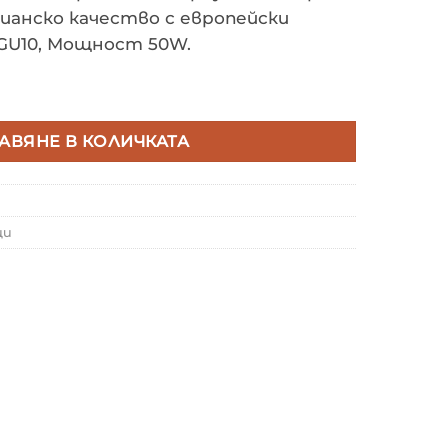
ианско качество с европейски
GU10, Мощност 50W.
L LUX 006161 FLEX AP1
АВЯНЕ В КОЛИЧКАТА
ци