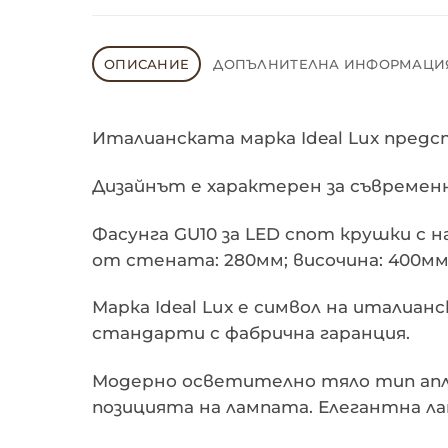
ОПИСАНИЕ
ДОПЪЛНИТЕЛНА ИНФОРМАЦИ
Италианската марка Ideal Lux предс
Дизайнът е характерен за съвремен
Фасунга GU10 за LED спот крушки с 
от стената: 280мм; височина: 400мм
Марка Ideal Lux е символ на италиа
стандарти с фабрична гаранция.
Модерно осветително тяло тип апли
позицията на лампата. Елегантна лам