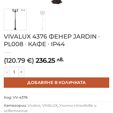
VIVALUX 4376 ФЕНЕР JARDIN ∙
PL008 ∙ КАФЕ ∙ IP44
(120.79 €)
236.25
лв.
количество за VIVALUX 4376 ФЕНЕР JARDIN ∙ PL008 ∙ 
ДОБАВЯНЕ В КОЛИЧКАТА
Код:
VV-4376
Категории:
Vivalux
,
VIVALUX
,
Улични стълбове и
осветление