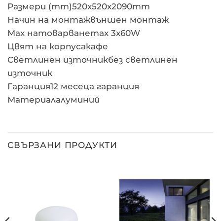
Размери (mm)520x520x2090mm
Начин на монтажвъншен монтаж
Max натоварванеmax 3x60W
Цвят на корпусакафе
Светлинен източникбез светлинен
източник
Гаранция12 месеца гаранция
Материалалуминий
СВЪРЗАНИ ПРОДУКТИ