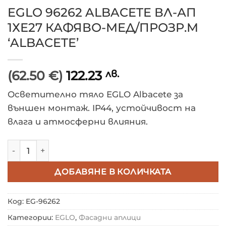
EGLO 96262 ALBACETE ВЛ-АП
1ХЕ27 КАФЯВО-МЕД/ПРОЗР.М
‘ALBACETE’
(62.50 €)
122.23
лв.
Осветително тяло EGLO Albacete за
външен монтаж. IP44, устойчивост на
влага и атмосферни влияния.
количество за EGLO 96262 ALBACETE ВЛ-АП 1ХЕ27 
ДОБАВЯНЕ В КОЛИЧКАТА
Код:
EG-96262
Категории:
EGLO
,
Фасадни аплици