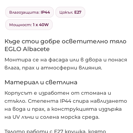
Влагозащита:
IP44
Цокъл:
E27
Мощност:
1 x 40W
Къде стои добре осветително тяло
EGLO Albacete
Монтира се на фасада или в двора и понася
влага, прах и атмосферни влияния.
Материал и светлина
Корпусът е изработен от стомана и
стъкло. Степента IP44 спира навлизането
на вода и прах, а конструкцията издържа
на UV лъчи и солена морска среда.
Тялото работи с E27 крушка, която