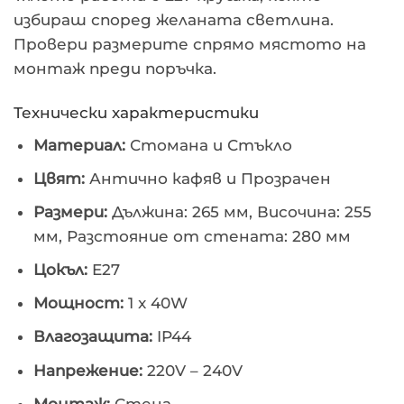
избираш според желаната светлина.
Провери размерите спрямо мястото на
монтаж преди поръчка.
Технически характеристики
Материал:
Стомана и Стъкло
Цвят:
Антично кафяв и Прозрачен
Размери:
Дължина: 265 мм, Височина: 255
мм, Разстояние от стената: 280 мм
Цокъл:
E27
Мощност:
1 x 40W
Влагозащита:
IP44
Напрежение:
220V – 240V
Монтаж:
Стена