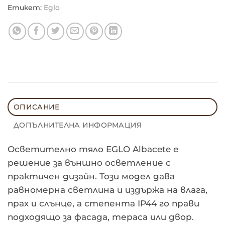
Етикет:
Eglo
ОПИСАНИЕ
ДОПЪЛНИТЕЛНА ИНФОРМАЦИЯ
Осветително
Осветително тяло EGLO Albacete е
тяло
решение за външно осветление с
практичен дизайн. Този модел дава
EGLO
равномерна светлина и издържа на влага,
Albacete
прах и слънце, а степента IP44 го прави
подходящо за фасада, тераса или двор.