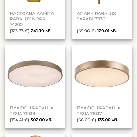
НАСТОЛНА ЛАМПА
АПЛИК RABALUX
RABALUX NORAH
SARABI 71136
74200
(123.73 €)
241.99
лв.
(65.96 €)
129.01
лв.
ПЛАФОН RABALUX
ПЛАФОН RABALUX
TESIA 71038
TESIA 71037
(154.41 €)
302.00
лв.
(68.00 €)
133.00
лв.